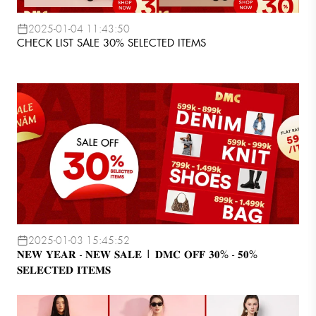
2025-01-04 11:43:50
CHECK LIST SALE 30% SELECTED ITEMS
2025-01-03 15:45:52
𝐍𝐄𝐖 𝐘𝐄𝐀𝐑 - 𝐍𝐄𝐖 𝐒𝐀𝐋𝐄 | 𝐃𝐌𝐂 𝐎𝐅𝐅 𝟑𝟎% - 𝟓𝟎%
𝐒𝐄𝐋𝐄𝐂𝐓𝐄𝐃 𝐈𝐓𝐄𝐌𝐒