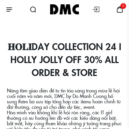
0
𝐇𝐎𝐋𝐈DAY COLLECTION 24 I
HOLLY JOLLY OFF 30% ALL
ORDER & STORE
Nâng tầm giao diện để tự tin tỏa sáng trong mùa lễ hội
cuối năm và năm mới, DMC by Do Manh Cuong bổ
sung thêm bộ sưu tập tổng hợp các items hoàn chỉnh từ
đời thường, công sở cho đến dự tiệc, event.
Hòa mình vào không khí lễ hội rộn ràng, các IT girl
thường có xu hướng lên đồ với các kiểu dáng nổi bật,
bắt mắt, hãy cùng tham khảo những ý tưởng trang phục
với biến tấu đa sắc từ trẻ trung, phá cách tới sang