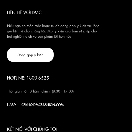
LIÊN HỆ VỚI DMC
Nếu bạn có thắc mắc hoặc muốn đóng góp ý kiến vui lòng
gửi liên hệ cho chúng tôi. Mọi ý kiến của bạn sẽ giúp cho
trải nghiệm dịch vụ sản phẩm tốt hơn nữa
Đóng góp ý kiến
HOTLINE: 1800 6525
Thời gian hỗ trợ hành chính: (8:30 - 17:00)
EMAIL:
CSKH@DMCFASHION.COM
KẾT NỐI VỚI CHÚNG TÔI