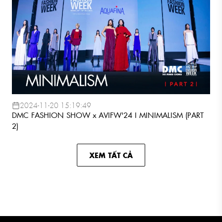
2024-11-20 15:19:49
DMC FASHION SHOW x AVIFW'24 I MINIMALISM (PART
2)
XEM TẤT CẢ