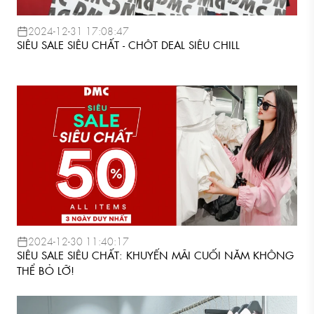
2024-12-31 17:08:47
SIÊU SALE SIÊU CHẤT - CHÔT DEAL SIÊU CHILL
2024-12-30 11:40:17
SIÊU SALE SIÊU CHẤT: KHUYẾN MÃI CUỐI NĂM KHÔNG
THỂ BỎ LỠ!