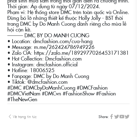
phát sinh mua sắm trong thời gian diễn ra chương trình.
Thời gian: Áp dụng từ ngày 07/12/2024.
Phạm vi: Hệ thống store DMC trên toàn quốc và Online.
Đừng bỏ lỡ những thiết kế thuộc Holly Jolly - BST thời
trang DMC by Do Manh Cuong dành riêng cho mùa lễ
hội cận kề.
——— DMC BY DO MANH CUONG
• Location: dmcfashion.com/cua-hang
• Message: m.me/262424786949226
• Zalo OA: https://zalo.me/1892977026453171381
• Hot Collection: Dmcfashion.com
• Instagram: dmcfashion.official
• Hotline: 18006525
• Fanpage: DMC by Do Manh Cuong
• Tiktok: @dmcfashion.com
#DMC #DMCbyDoManhCuong #DMCFashion
#DMCVietNam #DMCvn #FashionShow #Fashion
#TheNewGen
Về trang tin tức
Share: