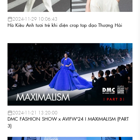
2024-11-29 10:06:43
Hà Kiều Anh tươi trẻ khi diện crop top dạo Thượng Hải
2024-11-21 13:20:00
DMC FASHION SHOW x AVIFW'24 I MAXIMALISM (PART
3)