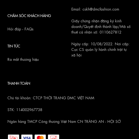
Email: cskh@dmcfashion.com
CHĂM SÓC KHÁCH HÀNG
Giấy chứng nhận đăng ký kinh
doanh/Quyết định thành lập/Mã số
Hỏi đáp - FAQs
thuế cá nhân số: 0110627812
Ngày cấp: 10/08/2022. Nơi cấp:
TIN TỨC
Cục CS quản lý hành chính trật tự
xã hội
Ra mắt thương hiệu
THANH TOÁN
Chủ tài khoản: CTCP THỜI TRANG DMC VIỆT NAM
STK: 114002967738
Ngân hàng TMCP Công thương Việt Nam CN TRÀNG AN - HỘI SỞ