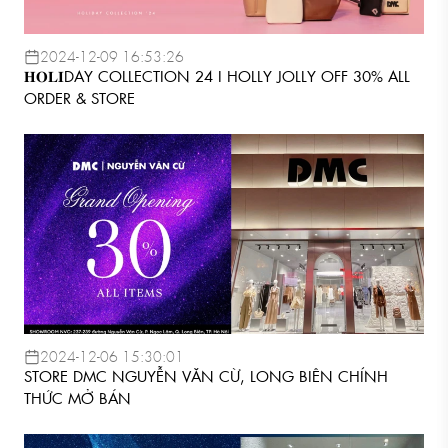
2024-12-09 16:53:26
𝐇𝐎𝐋𝐈DAY COLLECTION 24 I HOLLY JOLLY OFF 30% ALL
ORDER & STORE
2024-12-06 15:30:01
STORE DMC NGUYỄN VĂN CỪ, LONG BIÊN CHÍNH
THỨC MỞ BÁN