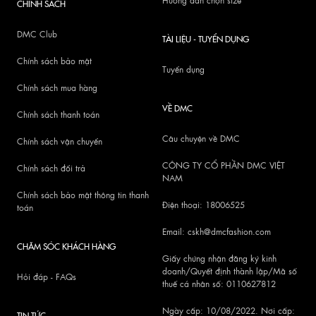
Hướng dẫn chọn size
CHÍNH SÁCH
DMC Club
TÀI LIỆU - TUYỂN DỤNG
Chính sách bảo mật
Tuyển dụng
Chính sách mua hàng
VỀ DMC
Chính sách thanh toán
Câu chuyện về DMC
Chính sách vận chuyển
CÔNG TY CỔ PHẦN DMC VIỆT
Chính sách đổi trả
NAM
Chính sách bảo mật thông tin thanh
Điện thoại: 18006525
toán
Email: cskh@dmcfashion.com
CHĂM SÓC KHÁCH HÀNG
Giấy chứng nhận đăng ký kinh
doanh/Quyết định thành lập/Mã số
Hỏi đáp - FAQs
thuế cá nhân số: 0110627812
Ngày cấp: 10/08/2022. Nơi cấp:
TIN TỨC