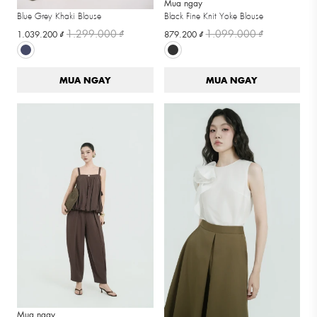
Mua ngay
Mua ngay
Blue Grey Khaki Blouse
Black Fine Knit Yoke Blouse
1.299.000 ₫
1.099.000 ₫
1.039.200 ₫
879.200 ₫
MUA NGAY
MUA NGAY
Mua ngay