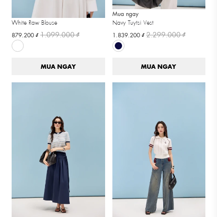
Mua ngay
Mua ngay
White Raw Blouse
Navy Tuytsi Vest
1.099.000 ₫
2.299.000 ₫
879.200 ₫
1.839.200 ₫
MUA NGAY
MUA NGAY