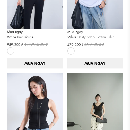
Mua ngay
Mua ngay
White Knit Blouse
White Utility Strap Cotton Tshirt
1.199.000 ₫
599.000 ₫
959.200 ₫
479.200 ₫
MUA NGAY
MUA NGAY