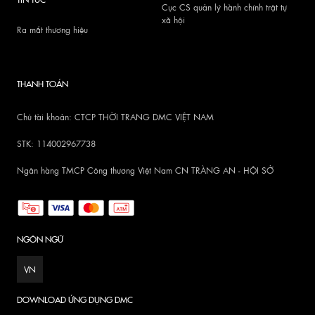
Cục CS quản lý hành chính trật tự
xã hội
Ra mắt thương hiệu
THANH TOÁN
Chủ tài khoản: CTCP THỜI TRANG DMC VIỆT NAM
STK: 114002967738
Ngân hàng TMCP Công thương Việt Nam CN TRÀNG AN - HỘI SỞ
NGÔN NGỮ
VN
DOWNLOAD ỨNG DỤNG DMC