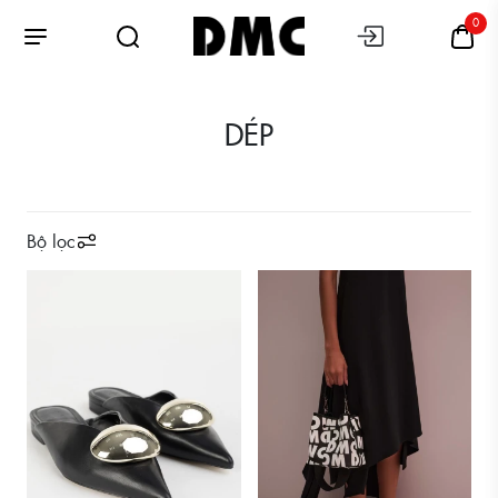
0
DÉP
Bộ lọc