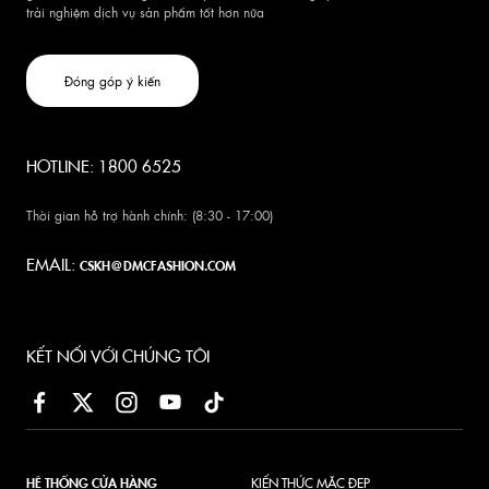
trải nghiệm dịch vụ sản phẩm tốt hơn nữa
Đóng góp ý kiến
HOTLINE: 1800 6525
Thời gian hỗ trợ hành chính: (8:30 - 17:00)
EMAIL:
CSKH@DMCFASHION.COM
KẾT NỐI VỚI CHÚNG TÔI
HỆ THỐNG CỬA HÀNG
KIẾN THỨC MẶC ĐẸP