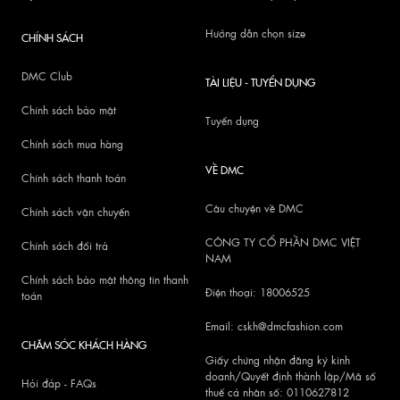
Hướng dẫn chọn size
CHÍNH SÁCH
DMC Club
TÀI LIỆU - TUYỂN DỤNG
Chính sách bảo mật
Tuyển dụng
Chính sách mua hàng
VỀ DMC
Chính sách thanh toán
Câu chuyện về DMC
Chính sách vận chuyển
CÔNG TY CỔ PHẦN DMC VIỆT
Chính sách đổi trả
NAM
Chính sách bảo mật thông tin thanh
Điện thoại: 18006525
toán
Email: cskh@dmcfashion.com
CHĂM SÓC KHÁCH HÀNG
Giấy chứng nhận đăng ký kinh
doanh/Quyết định thành lập/Mã số
Hỏi đáp - FAQs
thuế cá nhân số: 0110627812