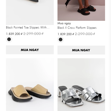
Mua ngay
Mua ngay
Black Pointed Toe Slippers With
Black X Cross Platform Slippers
Golden Charm
2.299.000 ₫
2.299.000 ₫
1.839.200 ₫
1.839.200 ₫
MUA NGAY
MUA NGAY