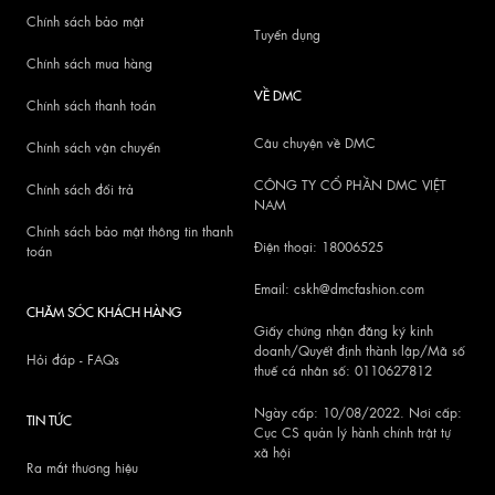
Chính sách bảo mật
Tuyển dụng
Chính sách mua hàng
VỀ DMC
Chính sách thanh toán
Câu chuyện về DMC
Chính sách vận chuyển
CÔNG TY CỔ PHẦN DMC VIỆT
Chính sách đổi trả
NAM
Chính sách bảo mật thông tin thanh
Điện thoại: 18006525
toán
Email: cskh@dmcfashion.com
CHĂM SÓC KHÁCH HÀNG
Giấy chứng nhận đăng ký kinh
doanh/Quyết định thành lập/Mã số
Hỏi đáp - FAQs
thuế cá nhân số: 0110627812
Ngày cấp: 10/08/2022. Nơi cấp:
TIN TỨC
Cục CS quản lý hành chính trật tự
xã hội
Ra mắt thương hiệu