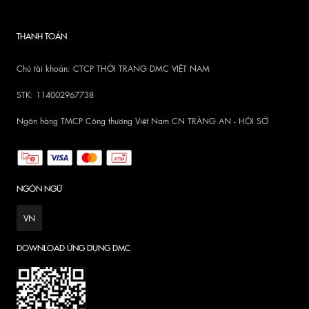
THANH TOÁN
Chủ tài khoản: CTCP THỜI TRANG DMC VIỆT NAM
STK: 114002967738
Ngân hàng TMCP Công thương Việt Nam CN TRÀNG AN - HỘI SỞ
NGÔN NGỮ
VN
DOWNLOAD ỨNG DỤNG DMC